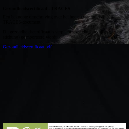
Gezondheidscertificaat - TRACES
Een beknopte omschrijving over het hoe en waarom van een
TRACES-document.
Dit gezondheidscertificaat is verplicht voor elke hond die (via een
stichting) ge
mporteerd wordt.
ï
Gezondheidscertificaat.pdf