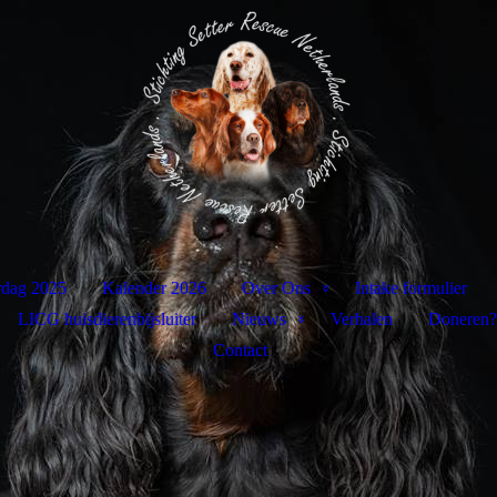
rdag 2025
Kalender 2026
Over Ons
Intake formulier
LICG huisdierenbijsluiter
Nieuws
Verhalen
Doneren?
Contact