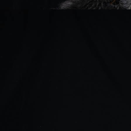
Kelly
Eva
Ale
Isabea