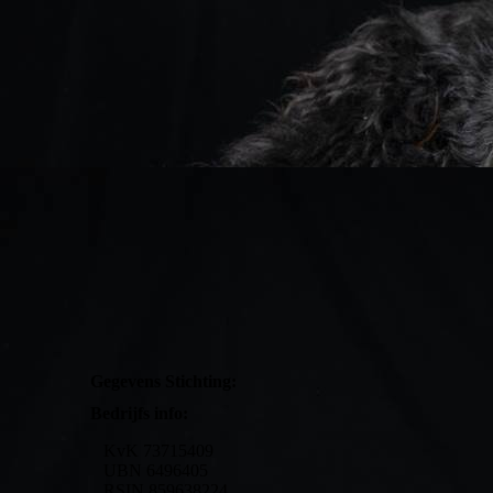
Gegevens Stichting:
Bedrijfs info:
KvK 73715409
UBN 6496405
RSIN 859638224