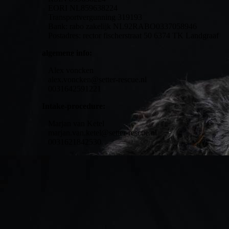
EORI NL859638224
Transportvergunning 319193
Bank: rabo zakelijk NL92RABO0337058946
Postadres: rector fischerstraat 50 6374 TK Landgraaf
algemene info:
Alex voncken
alex.voncken@setter-rescue.nl
0031642591221
Intake-procedure:
Marjan van Ketel
marjan.van.ketel@setter-rescue.nl
0031621842530