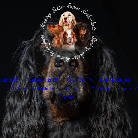
rdag 2025
Kalender 2026
Over Ons
Intake formulier
LICG huisdierenbijsluiter
Nieuws
Verhalen
Doneren?
Contact